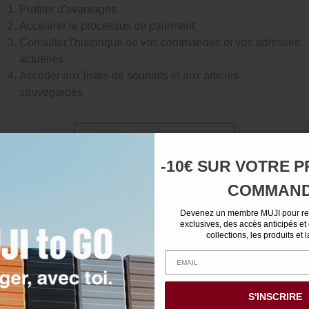
Profiter d'avantages
Accélérer le processus de paiement
Consulter l'historique de vos commandes et vos adresses
actuelles
Accéder aux listes de souhaits et aux articles
sauvegardés
CRÉER UN COMPTE
-10€ SUR
VOTRE
P
COMMAN
Devenez un membre MUJI pour rec
exclusives, des accès anticipés et
collections, les produits et 
S'INSCRIRE