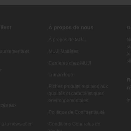
lient
À propos de nous
D
À propos de MUJI
No
su
oursements et
MUJI Matières
fo
si
Carrières chez MUJI
r
Triman logo
R
Fiches produits relatives aux
r
qualités et caractéristiques
I
environnementales
cès aux
Politique de Confidentialité
 à la newsletter
Conditions Générales de
Ventes