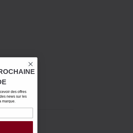
ROCHAINE
DE
evoir des offres
 des news sur les
la marque.