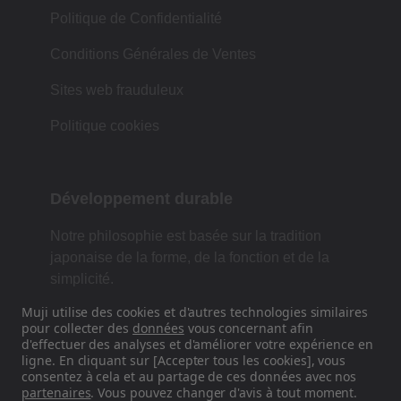
Politique de Confidentialité
Conditions Générales de Ventes
Sites web frauduleux
Politique cookies
Développement durable
Notre philosophie est basée sur la tradition
japonaise de la forme, de la fonction et de la
simplicité.
Muji utilise des cookies et d'autres technologies similaires
pour collecter des
données
vous concernant afin
d'effectuer des analyses et d'améliorer votre expérience en
Retrouvez-nous sur les réseaux
ligne. En cliquant sur [Accepter tous les cookies], vous
sociaux
consentez à cela et au partage de ces données avec nos
partenaires
. Vous pouvez changer d'avis à tout moment.