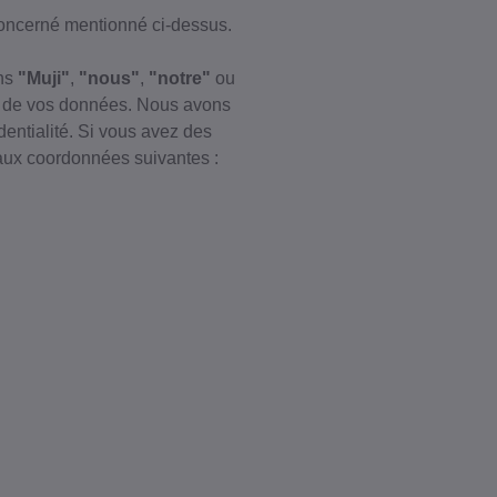
 concerné mentionné ci-dessus.
ons
"Muji"
,
"nous"
,
"notre"
ou
nt de vos données. Nous avons
entialité. Si vous avez des
r aux coordonnées suivantes :
ROCHAINE
DE
evoir des offres
 des news sur les
la marque.