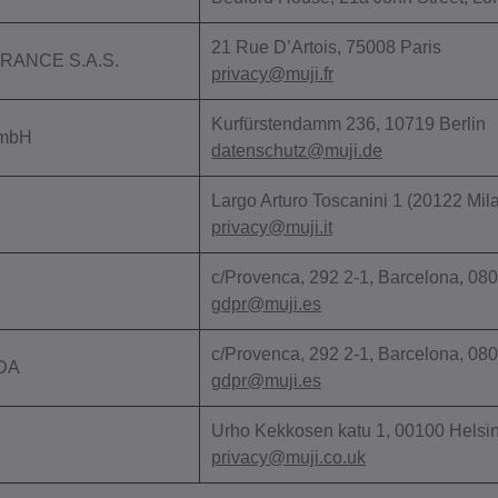
21 Rue D’Artois, 75008 Paris
RANCE S.A.S.
privacy@muji.fr
Kurfürstendamm 236, 10719 Berlin
GmbH
datenschutz@muji.de
Largo Arturo Toscanini 1 (20122 Mil
privacy@muji.it
c/Provenca, 292 2-1, Barcelona, 0
gdpr@muji.es
c/Provenca, 292 2-1, Barcelona, 0
DA
gdpr@muji.es
Urho Kekkosen katu 1, 00100 Helsin
privacy@muji.co.uk