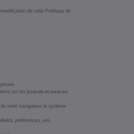
modification de cette Politique de
ais de port. En vous
ons Générales
et
ialité.
léphone.
ions sur les produits et services
 de votre navigateur, le système
térêts, préférences, vos