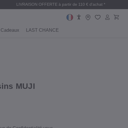
LIVRAISON OFFERTE à partir de 110 € d'achat *
Cadeaux
LAST CHANCE
asins MUJI