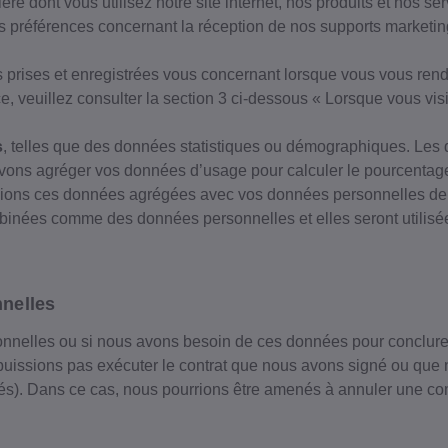
re dont vous utilisez notre site internet, nos produits et nos ser
s préférences concernant la réception de nos supports marketin
prises et enregistrées vous concernant lorsque vous vous ren
nce, veuillez consulter la section 3 ci-dessous « Lorsque vous vi
s
, telles que des données statistiques ou démographiques. Les
ns agréger vos données d’usage pour calculer le pourcentage d
relions ces données agrégées avec vos données personnelles de s
mbinées comme des données personnelles et elles seront utilis
nelles
onnelles ou si nous avons besoin de ces données pour conclure
 puissions pas exécuter le contrat que nous avons signé ou que 
dés). Dans ce cas, nous pourrions être amenés à annuler une 