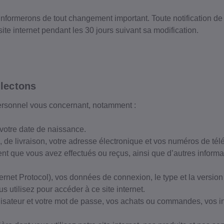
 informerons de tout changement important. Toute notification de 
S'INSCRIRE
ite internet pendant les 30 jours suivant sa modification.
*Valable à partir de 50€ d'achat, hors fr
inscrivant, vous acceptez nos
Conditi
notre
Politique de confident
lectons
personnel vous concernant, notamment :
votre date de naissance.
, de livraison, votre adresse électronique et vos numéros de té
nt que vous avez effectués ou reçus, ainsi que d’autres informat
rnet Protocol), vos données de connexion, le type et la version
s utilisez pour accéder à ce site internet.
isateur et votre mot de passe, vos achats ou commandes, vos in