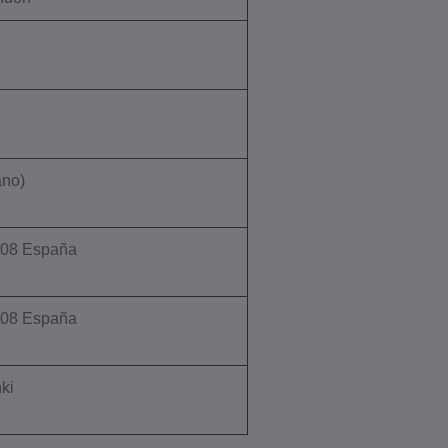
ano)
8008 España
8008 España
ki