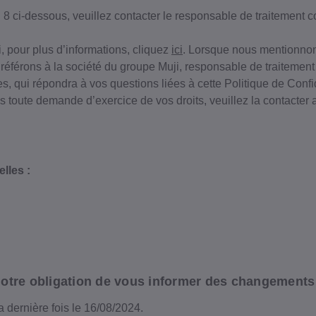
n 8 ci-dessous, veuillez contacter le responsable de traitement
, pour plus d’informations, cliquez
ici
. Lorsque nous mentionn
s référons à la société du groupe Muji, responsable de traiteme
qui répondra à vos questions liées à cette Politique de Confid
ris toute demande d’exercice de vos droits, veuillez la contacte
lles :
-10€ SUR
VOTRE
P
COMMAN
Devenez un membre MUJI pour rec
t notre obligation de vous informer des changements
exclusives, des accès anticipés et
collections, les produits et 
a dernière fois le 16/08/2024.