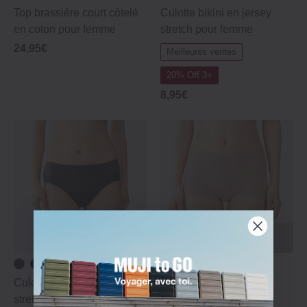
Top brassière court côtelé
Culotte bikini en jersey
en coton pour femme
stretch pour femme
24,95€
Meilleures ventes
20% Off 3+
8,95€
DE RETOUR EN STOCK LE
16/09/2026
Culotte bikini menstruelle
Short côtelé Soft Touch
stretch pour femme
confortable pour femme