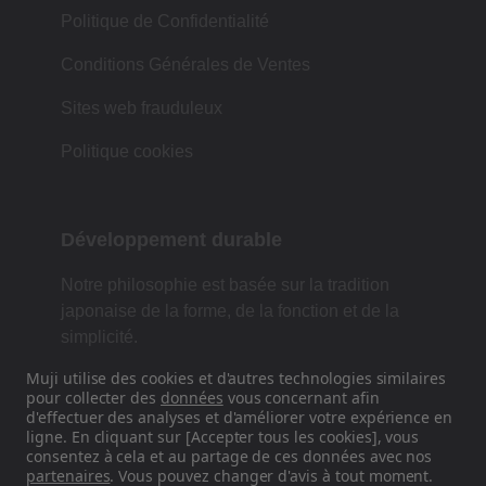
Politique de Confidentialité
Conditions Générales de Ventes
Sites web frauduleux
Politique cookies
Développement durable
Notre philosophie est basée sur la tradition
japonaise de la forme, de la fonction et de la
simplicité.
Muji utilise des cookies et d'autres technologies similaires
pour collecter des
données
vous concernant afin
d'effectuer des analyses et d'améliorer votre expérience en
Retrouvez-nous sur les réseaux
ligne. En cliquant sur [Accepter tous les cookies], vous
sociaux
consentez à cela et au partage de ces données avec nos
partenaires
. Vous pouvez changer d'avis à tout moment.