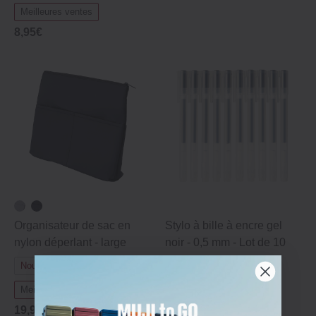
Meilleures ventes
8,95€
Organisateur de sac en
Stylo à bille à encre gel
nylon déperlant - large
noir - 0,5 mm - Lot de 10
19,95€
Nouveauté
Meilleures ventes
19,95€