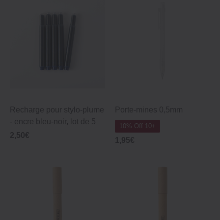
Recharge pour stylo‐plume
Porte‐mines 0,5mm
‐ encre bleu‐noir, lot de 5
10% Off 10+
2,50€
1,95€