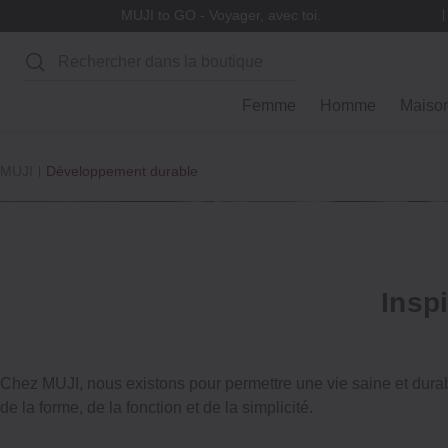
MUJI to GO - Voyager, avec toi.
Rechercher
Femme
Homme
Maiso
MUJI
Développement durable
Insp
Chez MUJI, nous existons pour permettre une vie saine et durable
de la forme, de la fonction et de la simplicité.