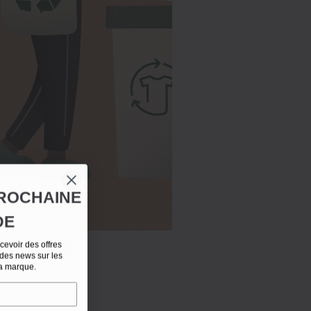
ROCHAINE
DE
evoir des offres
er avec MUJI
 des news sur les
la marque.