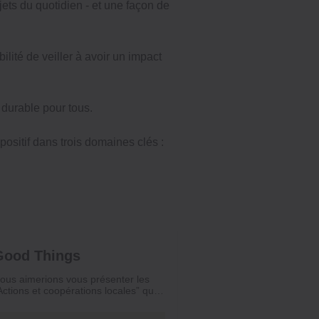
ets du quotidien - et une façon de
ité de veiller à avoir un impact
 durable pour tous.
ositif dans trois domaines clés :
Good Things
ous aimerions vous présenter les
Actions et coopérations locales” que
UJI entreprend depuis quelques
nnées.