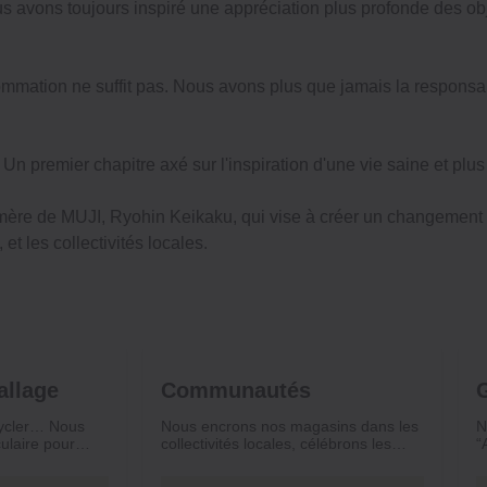
s avons toujours inspiré une appréciation plus profonde des obj
mation ne suffit pas. Nous avons plus que jamais la responsabil
n premier chapitre axé sur l'inspiration d'une vie saine et plus
 mère de MUJI, Ryohin Keikaku, qui vise à créer un changement p
t les collectivités locales.
allage
Communautés
ecycler… Nous
Nous encrons nos magasins dans les
N
culaire pour
collectivités locales, célébrons les
“
s de la planète
entreprises locales et redonnons à de
M
du plastique et
bonnes causes pour construire
a