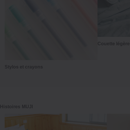
Couette légèr
Stylos et crayons
Histoires MUJI