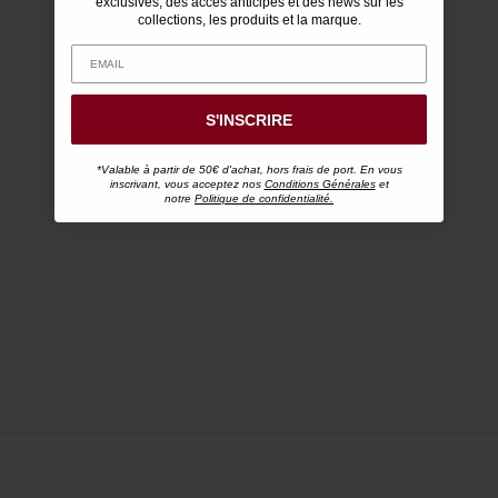
exclusives, des accès anticipés et des news sur les
collections, les produits et la marque.
S'INSCRIRE
*Valable à partir de 50€ d'achat, hors frais de port. En vous
inscrivant, vous acceptez nos
Conditions Générales
et
notre
Politique de confidentialité.