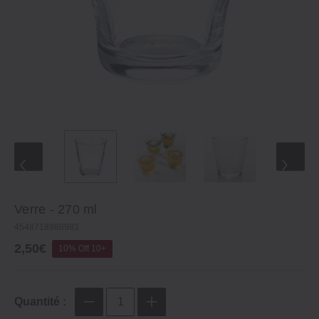
Verre - 270 ml
4548718988983
2,50€
10% Off 10+
Quantité :