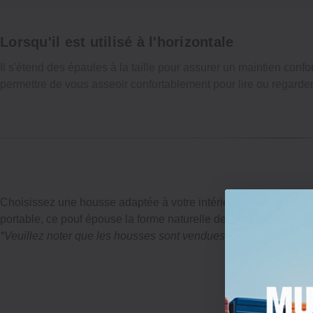
Lorsqu'il est utilisé à l'horizontale
Il s'étend des épaules à la taille pour assurer un maintien confo
permettre de vous asseoir confortablement pour lire ou regarder 
Choisissez une housse adaptée à votre intérieur et profitez de ce
portable, ce pouf épouse la forme naturelle de votre corps.
*Veuillez noter que les housses sont vendues séparément du co