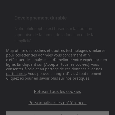
Développement durable
Notre philosophie est basée sur la tradition
japonaise de la forme, de la fonction et de la
simplicité.
Muji utilise des cookies et d'autres technologies similaires
pour collecter des
données
vous concernant afin
d'effectuer des analyses et d'améliorer votre expérience en
Retrouvez-nous sur les réseaux
ligne. En cliquant sur [Accepter tous les cookies], vous
sociaux
consentez à cela et au partage de ces données avec nos
partenaires
. Vous pouvez changer d'avis à tout moment.
Cliquez
ici
pour en savoir plus sur nos pratiques.
Instagram
Refuser tous les cookies
Personnaliser les préférences