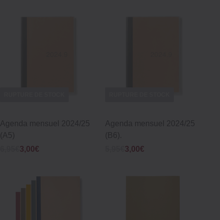
RUPTURE DE STOCK
RUPTURE DE STOCK
Agenda mensuel 2024/25
Agenda mensuel 2024/25
(A5)
(B6).
Was
Now
Was
Now
6,95€
3,00€
5,95€
3,00€