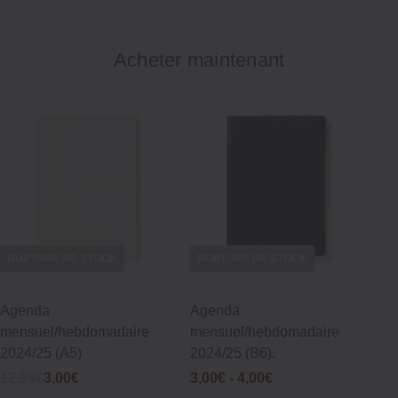
Acheter maintenant
RUPTURE DE STOCK
RUPTURE DE STOCK
Agenda
Agenda
mensuel/hebdomadaire
mensuel/hebdomadaire
2024/25 (A5)
2024/25 (B6).
Was
Now
12,95€
3,00€
3,00€
 - 
4,00€