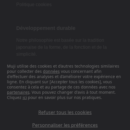
Politique cookies
Développement durable
Notre philosophie est basée sur la tradition
japonaise de la forme, de la fonction et de la
simplicité.
Muji utilise des cookies et d'autres technologies similaires
pour collecter des
données
vous concernant afin
d'effectuer des analyses et d'améliorer votre expérience en
Retrouvez-nous sur les réseaux
ligne. En cliquant sur [Accepter tous les cookies], vous
sociaux
consentez à cela et au partage de ces données avec nos
partenaires
. Vous pouvez changer d'avis à tout moment.
Cliquez
ici
pour en savoir plus sur nos pratiques.
Instagram
Refuser tous les cookies
Personnaliser les préférences