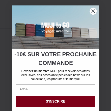
-10€ SUR
VOTRE
PROCHAINE
COMMANDE
Devenez un membre MUJI pour recevoir des offres
exclusives, des accès anticipés et des news sur les
collections, les produits et la marque.
S'INSCRIRE