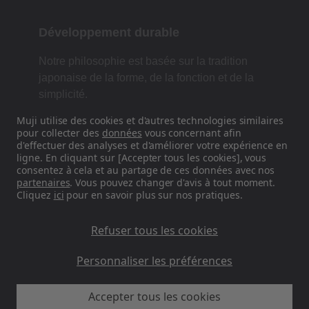
Développement durable
Notre philosophie est basée sur la tradition
japonaise de la forme, de la fonction et de la
simplicité.
Muji utilise des cookies et d'autres technologies similaires
pour collecter des
données
vous concernant afin
d'effectuer des analyses et d'améliorer votre expérience en
Retrouvez-nous sur les réseaux
ligne. En cliquant sur [Accepter tous les cookies], vous
sociaux
consentez à cela et au partage de ces données avec nos
partenaires
. Vous pouvez changer d'avis à tout moment.
Cliquez
ici
pour en savoir plus sur nos pratiques.
Instagram
Refuser tous les cookies
Personnaliser les préférences
Accepter tous les cookies
MUJI FR - Ryohin Keikaku Europe Ltd 2026