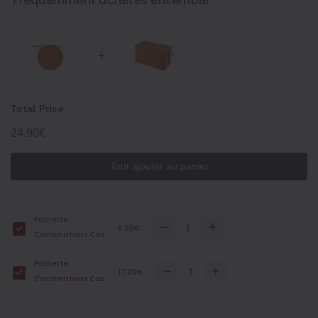
Fréquemment achetés ensemble
Total Price
24,90€
Tout ajouter au panier
Pochette
6,95€
Combinations Case
‐ Mini Ronde,
Pochette
Orange
17,95€
Combinations Case
Épaisse ‐ Moyenne,
Orange