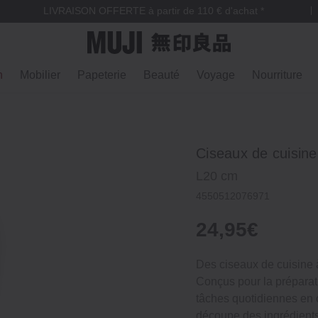
LIVRAISON OFFERTE à partir de 110 € d'achat *
n
Mobilier
Papeterie
Beauté
Voyage
Nourriture
Ciseaux de cuisin
L20 cm
4550512076971
24,95€
Des ciseaux de cuisine 
Conçus pour la préparati
tâches quotidiennes en c
découpe des ingrédients