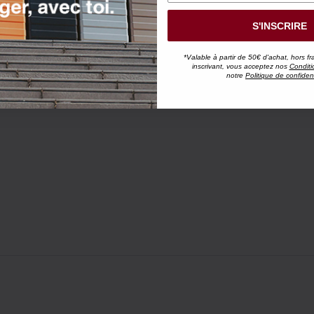
S'INSCRIRE
*Valable à partir de 50€ d'achat, hors fr
inscrivant, vous acceptez nos
Conditi
notre
Politique de confident