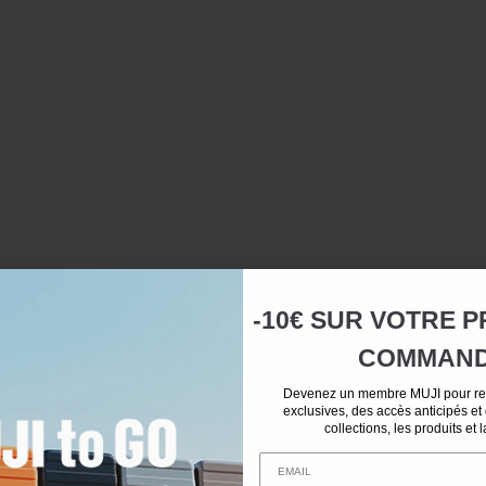
-10€ SUR
VOTRE
P
COMMAN
Devenez un membre MUJI pour rec
exclusives, des accès anticipés et
collections, les produits et 