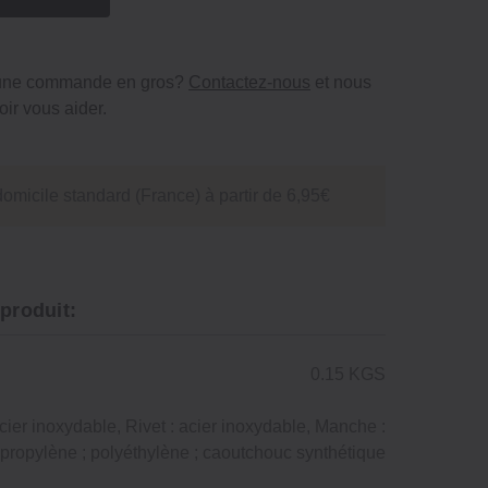
 une commande en gros?
Contactez-nous
et nous
ir vous aider.
domicile standard (France) à partir de 6,95€
 produit:
0.15 KGS
cier inoxydable, Rivet : acier inoxydable, Manche :
propylène ; polyéthylène ; caoutchouc synthétique