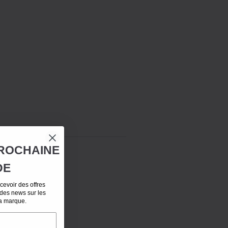
ROCHAINE
DE
evoir des offres
 des news sur les
la marque.