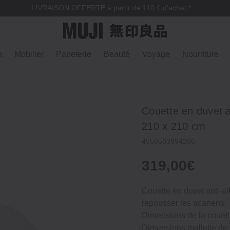
LIVRAISON OFFERTE à partir de 110 € d'achat *
n
Mobilier
Papeterie
Beauté
Voyage
Nourriture
Couette en duvet a
210 x 210 cm
4550583994266
319,00€
Couette en duvet anti-a
repousser les acariens.
Dimensions de la couett
Dimensions mallette de 