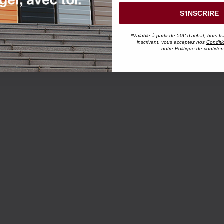
S'INSCRIRE
*Valable à partir de 50€ d'achat, hors fr
inscrivant, vous acceptez nos
Conditi
notre
Politique de confident