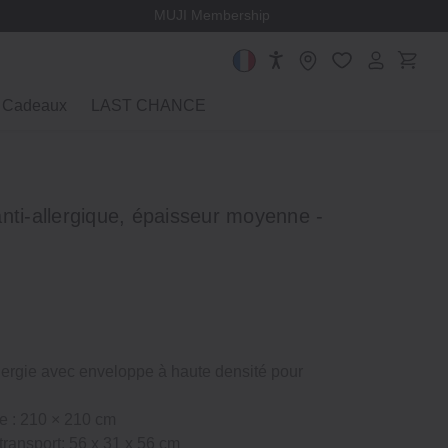
MUJI Membership
Cadeaux
LAST CHANCE
nti-allergique, épaisseur moyenne -
llergie avec enveloppe à haute densité pour
e : 210 × 210 cm
transport: 56 x 31 x 56 cm