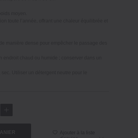
poids moyen.
tion toute l’année, offrant une chaleur équilibrée et
ssé de manière dense pour empêcher le passage des
un endroit chaud ou humide ; conserver dans un
sec. Utiliser un détergent neutre pour le
ANIER
Ajouter à la liste