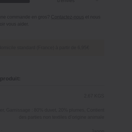
d'envies
 une commande en gros?
Contactez-nous
et nous
ir vous aider.
domicile standard (France) à partir de 6,95€
 produit:
2.67 KGS
er, Garnissage : 80% duvet, 20% plumes, Contient
des parties non textiles d’origine animale
 :
Japon