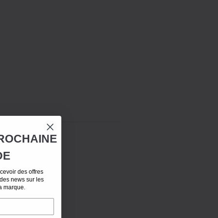
ROCHAINE
DE
evoir des offres
 des news sur les
la marque.