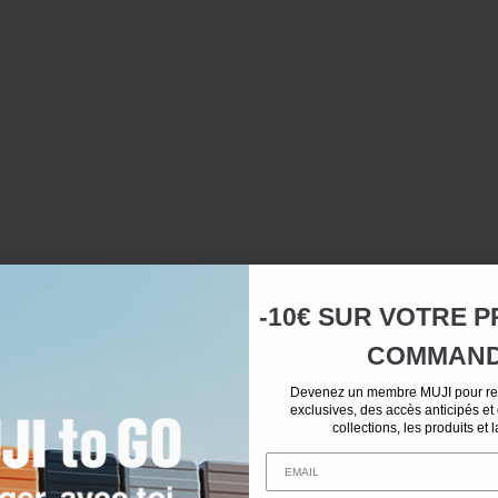
-10€ SUR
VOTRE
P
COMMAN
Devenez un membre MUJI pour rec
exclusives, des accès anticipés et
collections, les produits et 