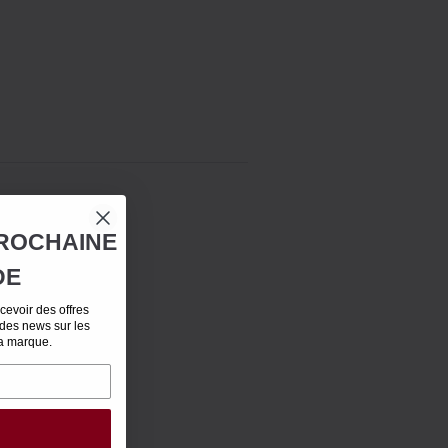
ROCHAINE
DE
evoir des offres
 des news sur les
la marque.