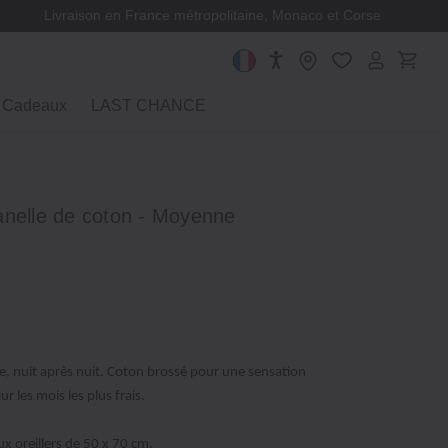
Livraison en France métropolitaine, Monaco et Corse
Cadeaux
LAST CHANCE
flanelle de coton - Moyenne
le, nuit après nuit. Coton brossé pour une sensation
r les mois les plus frais.
ux oreillers de 50 x 70 cm.