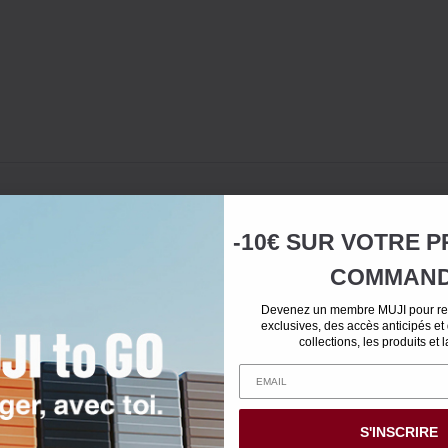
-10€ SUR
VOTRE
P
COMMAN
Devenez un membre MUJI pour rec
exclusives, des accès anticipés et
collections, les produits et 
S'INSCRIRE