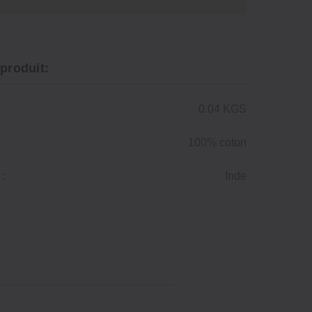
 produit:
0.04 KGS
100% coton
 :
Inde