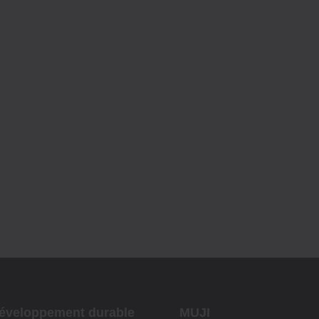
éveloppement durable
MUJI