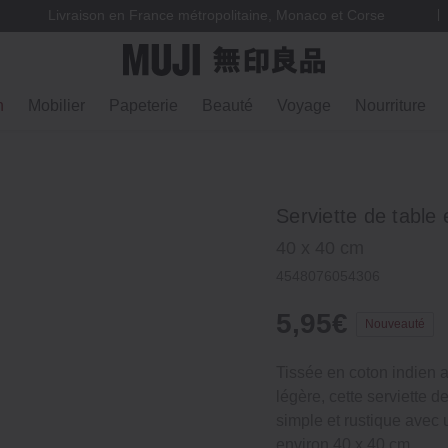
Livraison en France métropolitaine, Monaco et Corse
n
Mobilier
Papeterie
Beauté
Voyage
Nourriture
Serviette de table e
40 x 40 cm
4548076054306
5,95€
Nouveauté
Tissée en coton indien a
légère, cette serviette d
simple et rustique avec 
environ 40 x 40 cm.