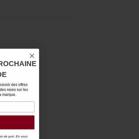
ROCHAINE
DE
evoir des offres
 des news sur les
la marque.
ais de port. En vous