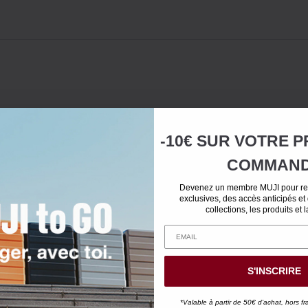
-10€ SUR
VOTRE
P
COMMAN
Devenez un membre MUJI pour rec
exclusives, des accès anticipés et
collections, les produits et 
S'INSCRIRE
*Valable à partir de 50€ d'achat, hors fr