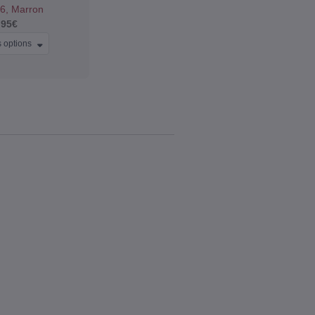
B6, Marron
,95€
s options
ROCHAINE
DE
evoir des offres
 des news sur les
la marque.