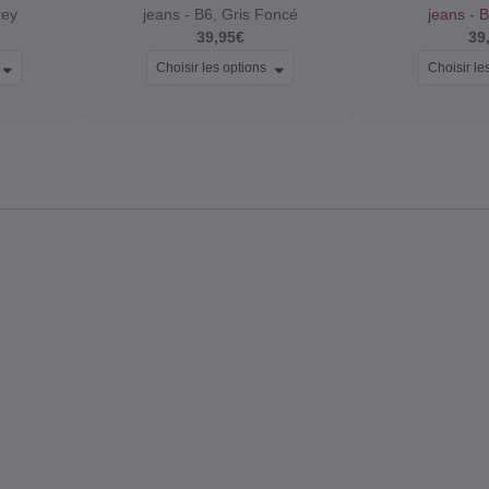
rey
jeans - B6, Gris Foncé
jeans - 
39,95€
39
Choisir les options
Choisir le
-10€ SUR
VOTRE
P
COMMAN
Devenez un membre MUJI pour rec
exclusives, des accès anticipés et
collections, les produits et 