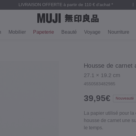
LIVRAISON OFFERTE à partir de 110 € d'achat *
n
Mobilier
Papeterie
Beauté
Voyage
Nourriture
Housse de carnet a
27.1 × 19.2 cm
4550583482985
39,95€
Nouveauté
La papier utilisé pour la
housse de carnet une sur
le temps.