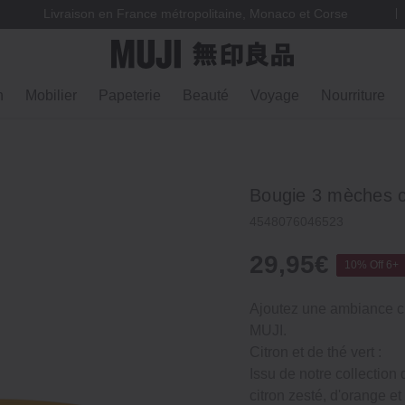
Livraison en France métropolitaine, Monaco et Corse
n
Mobilier
Papeterie
Beauté
Voyage
Nourriture
Bougie 3 mèches ci
4548076046523
29,95€
10% Off 6+
Ajoutez une ambiance c
MUJI.
Citron et de thé vert :
Issu de notre collection
citron zesté, d'orange et 