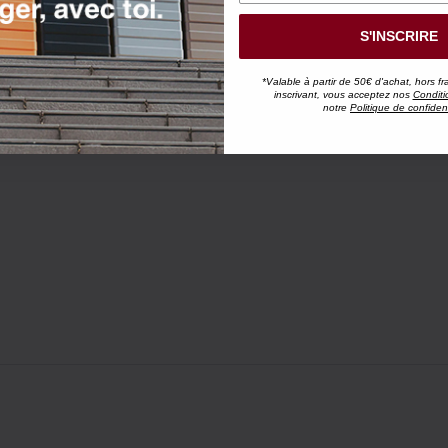
S'INSCRIRE
*Valable à partir de 50€ d'achat, hors fr
inscrivant, vous acceptez nos
Conditi
notre
Politique de confident