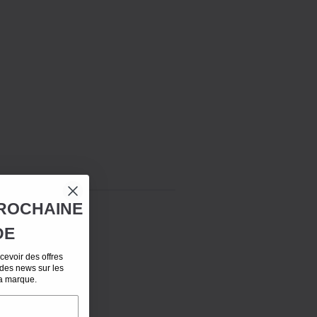
ROCHAINE
DE
evoir des offres
 des news sur les
la marque.