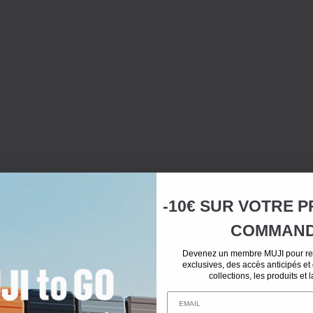
-10€ SUR
VOTRE
P
COMMAN
Devenez un membre MUJI pour rec
exclusives, des accès anticipés et
collections, les produits et 