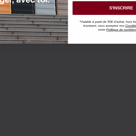
S'INSCRIRE
*Valable à partir de 50€ d'achat, hors fr
inscrivant, vous acceptez nos
Conditi
notre
Politique de confident