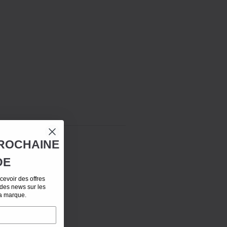
ROCHAINE
DE
evoir des offres
 des news sur les
la marque.