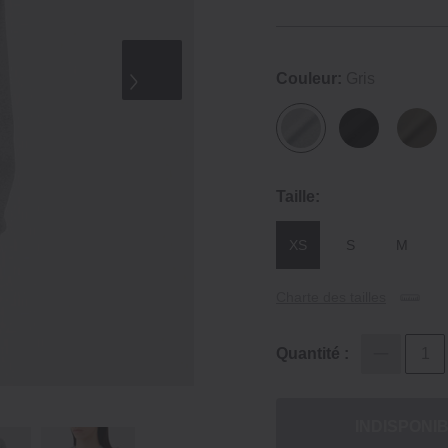
Couleur:
Gris
Taille:
XS
S
M
Charte des tailles
Quantité :
INDISPONI