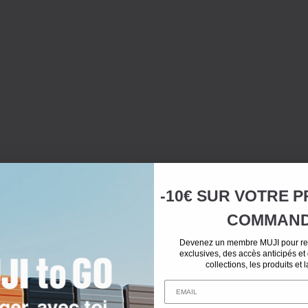
-10€ SUR
VOTRE
P
COMMAN
Devenez un membre MUJI pour rec
exclusives, des accès anticipés et
collections, les produits et 