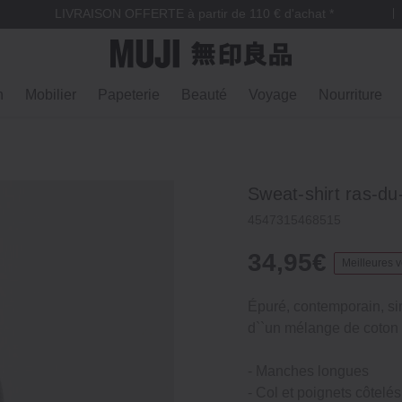
LIVRAISON OFFERTE à partir de 110 € d'achat *
n
Mobilier
Papeterie
Beauté
Voyage
Nourriture
Sweat‐shirt ras‐d
4547315468515
34,95€
Meilleures 
Épuré, contemporain, sim
d``un mélange de coton 
‐ Manches longues
‐ Col et poignets côtelés