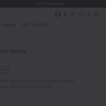
MUJI Membership
Cadeaux
LAST CHANCE
u‐cou homme
ventes
ple. Ce sweat‐shirt est confectionné à partir
doux, avec une encolure ronde.