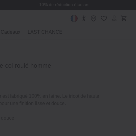
10% de réduction étudiant
Cadeaux
LAST CHANCE
lée col roulé homme
é est fabriqué 100% en laine. Le tricot de haute
our une finition lisse et douce.
t douce