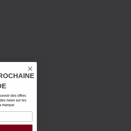
ROCHAINE
DE
evoir des offres
 des news sur les
la marque.