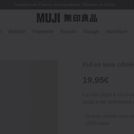
Livraison en France métropolitaine, Monaco et Corse
n
Mobilier
Papeterie
Beauté
Voyage
Nourriture
Pull en laine côte
19,95€
Ce pull côtelé à col roul
jauge a été sélectionné p
‐ Texture côtelée lisse e
‐ 100% laine