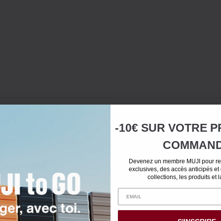
-10€ SUR
VOTRE
P
COMMAN
Devenez un membre MUJI pour rec
exclusives, des accès anticipés et
collections, les produits et 