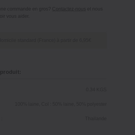
 une commande en gros?
Contactez-nous
et nous
ir vous aider.
domicile standard (France) à partir de 6,95€
 produit:
0.34 KGS
100% laine, Col : 50% laine, 50% polyester
 :
Thailande