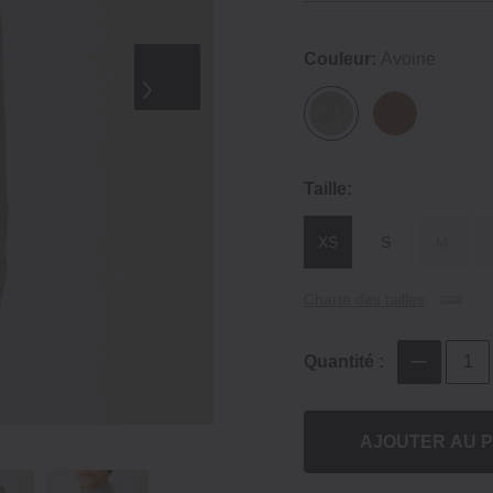
Couleur:
Avoine
Taille:
XS
S
M
Charte des tailles
Quantité :
AJOUTER AU P