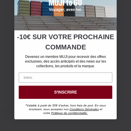
-10€ SUR
VOTRE
PROCHAINE
COMMANDE
Devenez un membre MUJI pour recevoir des offres
exclusives, des accès anticipés et des news sur les
collections, les produits et la marque.
S'INSCRIRE
*Valable à partir de 50€ d'achat, hors frais de port. En vous
inscrivant, vous acceptez nos
Conditions Générales
et
notre
Politique de confidentialité.