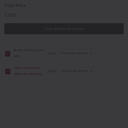
Total Price
7,45€
Tout ajouter au panier
Brosse à dents avec
3,95€
Choisir les options
tête
interchangeable ‐
Têtes de brosse à
Poils souples
3,50€
Choisir les options
dents de rechange
‐ Poils souples, lot de
2