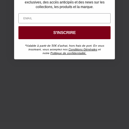
exclusives, des accès anticipés et des news sur les
collections, les produits et la marque.
S'INSCRIRE
*Valable à partir de 50€ d'achat, hors frais de port. En vous
inscrivant, vous acceptez nos
Conditions Générales
et
notre
Politique de confidentialité.