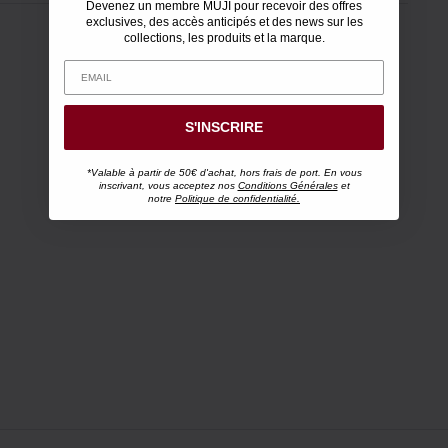
Devenez un membre MUJI pour recevoir des offres
exclusives, des accès anticipés et des news sur les
collections, les produits et la marque.
S'INSCRIRE
*Valable à partir de 50€ d'achat, hors frais de port. En vous
inscrivant, vous acceptez nos
Conditions Générales
et
notre
Politique de confidentialité.