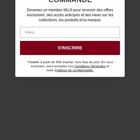
Devenez un membre MUJI pour recevoir des offres
exclusives, des accès anticipés et des news sur les
collections, les produits et la marque.
S'INSCRIRE
*Valable à partir de 50€ d'achat, hors frais de port. En vous
inscrivant, vous acceptez nos
Conditions Générales
et
notre
Politique de confidentialité.