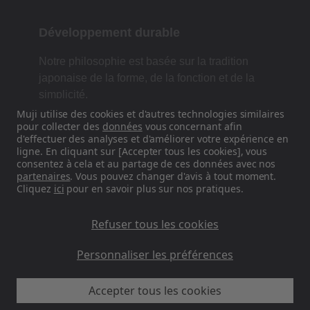
Développement durable
Notre philosophie est basée sur la tradition
japonaise de la forme, de la fonction et de la
simplicité.
Muji utilise des cookies et d'autres technologies similaires
pour collecter des
données
vous concernant afin
d'effectuer des analyses et d'améliorer votre expérience en
Retrouvez-nous sur les réseaux
ligne. En cliquant sur [Accepter tous les cookies], vous
consentez à cela et au partage de ces données avec nos
sociaux
partenaires
. Vous pouvez changer d'avis à tout moment.
Cliquez
ici
pour en savoir plus sur nos pratiques.
Instagram
Refuser tous les cookies
Personnaliser les préférences
Accepter tous les cookies
MUJI FR - Ryohin Keikaku Europe Ltd 2026