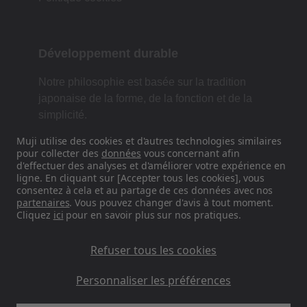
Développement durable
Notre philosophie est basée sur la tradition
japonaise de la forme, de la fonction et de la
simplicité.
Muji utilise des cookies et d'autres technologies similaires
pour collecter des
données
vous concernant afin
d'effectuer des analyses et d'améliorer votre expérience en
Retrouvez-nous sur les réseaux
ligne. En cliquant sur [Accepter tous les cookies], vous
sociaux
consentez à cela et au partage de ces données avec nos
partenaires
. Vous pouvez changer d'avis à tout moment.
Cliquez
ici
pour en savoir plus sur nos pratiques.
Instagram
Refuser tous les cookies
Personnaliser les préférences