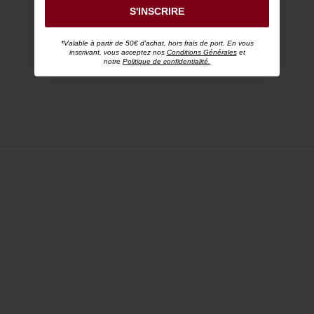
S'INSCRIRE
*Valable à partir de 50€ d'achat, hors frais de port. En vous
inscrivant, vous acceptez nos
Conditions Générales
et
notre
Politique de confidentialité.