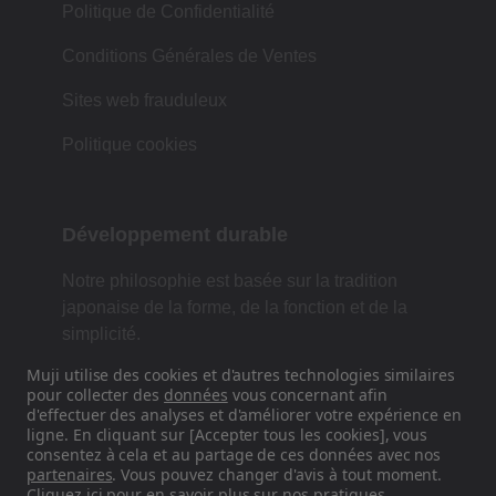
Politique de Confidentialité
Conditions Générales de Ventes
Sites web frauduleux
Politique cookies
Développement durable
Notre philosophie est basée sur la tradition
japonaise de la forme, de la fonction et de la
simplicité.
Muji utilise des cookies et d'autres technologies similaires
pour collecter des
données
vous concernant afin
d'effectuer des analyses et d'améliorer votre expérience en
Retrouvez-nous sur les réseaux
ligne. En cliquant sur [Accepter tous les cookies], vous
sociaux
consentez à cela et au partage de ces données avec nos
partenaires
. Vous pouvez changer d'avis à tout moment.
Cliquez
ici
pour en savoir plus sur nos pratiques.