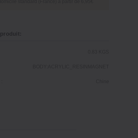
domicile standard (France) à partir de 6,95€
 produit:
0.83 KGS
BODY:ACRYLIC_RESINMAGNET
 :
Chine