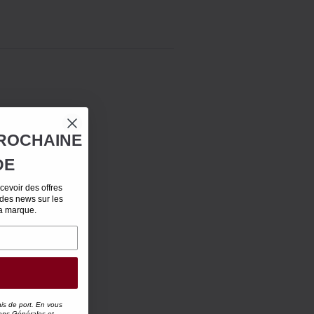
ROCHAINE
DE
evoir des offres
 des news sur les
la marque.
ais de port. En vous
ons Générales
et