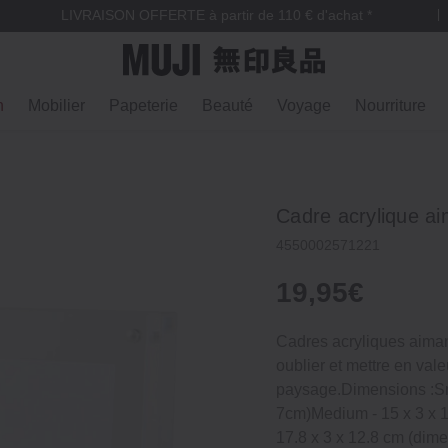
LIVRAISON OFFERTE à partir de 110 € d'achat *
n
Mobilier
Papeterie
Beauté
Voyage
Nourriture
Cadre acrylique a
4550002571221
19,95€
Cadres acryliques aiman
oublier et mettre en vale
paysage.Dimensions :Sma
7cm)Medium ‐ 15 x 3 x 1
17.8 x 3 x 12.8 cm (dime