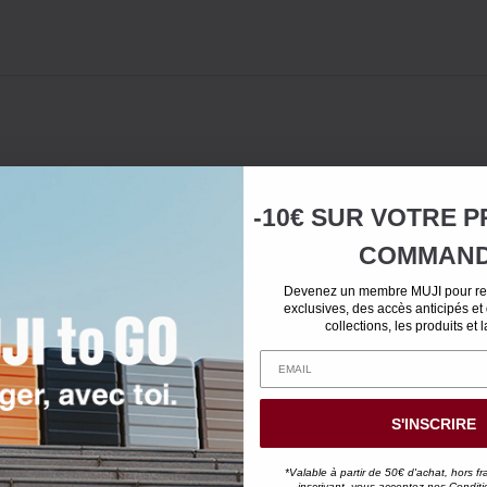
-10€ SUR
VOTRE
P
COMMAN
Devenez un membre MUJI pour rec
exclusives, des accès anticipés et
collections, les produits et 
S'INSCRIRE
*Valable à partir de 50€ d'achat, hors fr
inscrivant, vous acceptez nos
Conditi