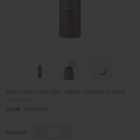
Eau tonique anti‐âge ‐ Haute hydratation 50ml
4550182926712
2,00€
Last Chance
Quantité :