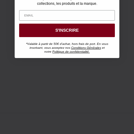
collections, les produits et la marque.
S'INSCRIRE
*Valable à partir de 50€ d'achat, hors frais de port. En vous
inscrivant, vous acceptez nos
Conditions Générales
et
notre
Politique de confidentialité.