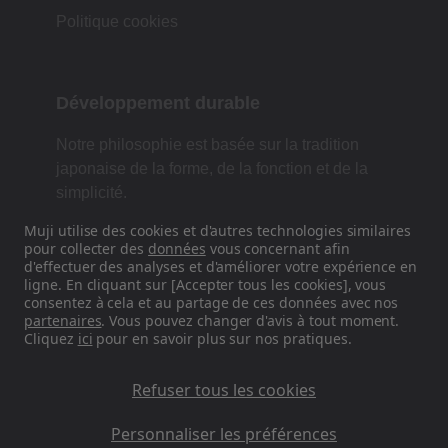
Politique cookies
Développement durable
Notre philosophie est basée sur la tradition
japonaise de la forme, de la fonction et de la
simplicité.
Muji utilise des cookies et d'autres technologies similaires
pour collecter des
données
vous concernant afin
d'effectuer des analyses et d'améliorer votre expérience en
Retrouvez-nous sur les réseaux
ligne. En cliquant sur [Accepter tous les cookies], vous
sociaux
consentez à cela et au partage de ces données avec nos
partenaires
. Vous pouvez changer d'avis à tout moment.
Cliquez
ici
pour en savoir plus sur nos pratiques.
Instagram
Refuser tous les cookies
Personnaliser les préférences