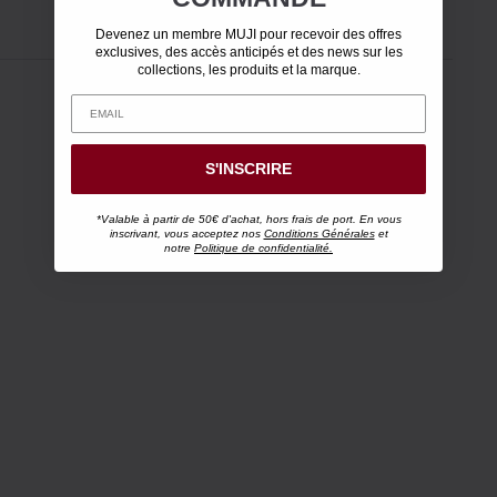
Devenez un membre MUJI pour recevoir des offres
exclusives, des accès anticipés et des news sur les
collections, les produits et la marque.
S'INSCRIRE
*Valable à partir de 50€ d'achat, hors frais de port. En vous
inscrivant, vous acceptez nos
Conditions Générales
et
notre
Politique de confidentialité.