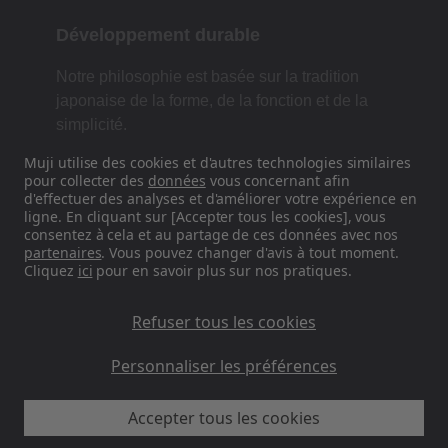
Développement durable
Notre philosophie est basée sur la tradition
japonaise de la forme, de la fonction et de la
simplicité.
Muji utilise des cookies et d'autres technologies similaires
pour collecter des
données
vous concernant afin
d'effectuer des analyses et d'améliorer votre expérience en
Retrouvez-nous sur les réseaux
ligne. En cliquant sur [Accepter tous les cookies], vous
sociaux
consentez à cela et au partage de ces données avec nos
partenaires
. Vous pouvez changer d'avis à tout moment.
Cliquez
ici
pour en savoir plus sur nos pratiques.
Instagram
Refuser tous les cookies
Personnaliser les préférences
Accepter tous les cookies
MUJI FR - Ryohin Keikaku Europe Ltd 2026