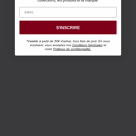
collections, les produits et la marque.
S'INSCRIRE
*Valable à partir de 50€ d'achat, hors frais de port. En vous
inscrivant, vous acceptez nos
Conditions Générales
et
notre
Politique de confidentialité.