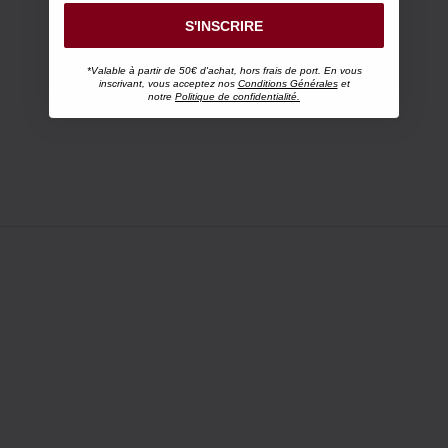
S'INSCRIRE
*Valable à partir de 50€ d'achat, hors frais de port. En vous
inscrivant, vous acceptez nos
Conditions Générales
et
notre
Politique de confidentialité.