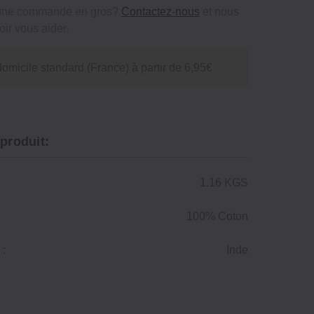
 une commande en gros?
Contactez-nous
et nous
ir vous aider.
domicile standard (France) à partir de 6,95€
 produit:
1.16 KGS
100% Coton
 :
Inde