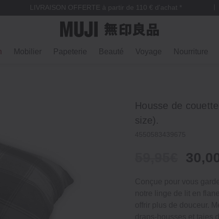
LIVRAISON OFFERTE à partir de 110 € d'achat *
n
Mobilier
Papeterie
Beauté
Voyage
Nourriture
Housse de couette 
size).
4550583439675
59,95€
30,0
Conçue pour vous garder
notre linge de lit en fl
offrir plus de douceur. 
draps‐housses et taies d