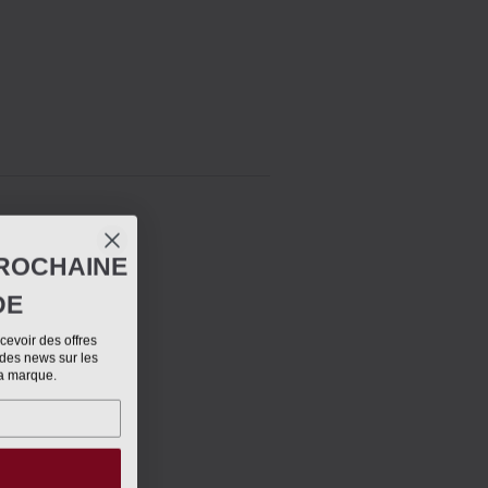
ROCHAINE
DE
evoir des offres
 des news sur les
la marque.