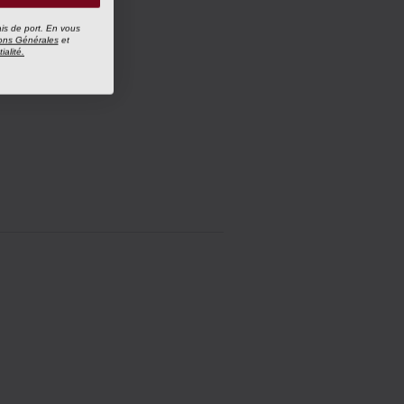
ais de port. En vous
ons Générales
et
ialité.