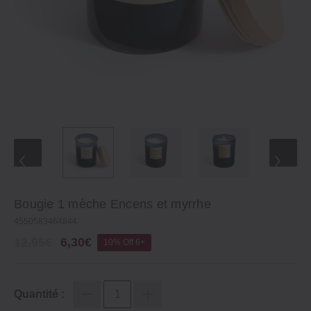
Bougie 1 mèche Encens et myrrhe
4550583464844
12,95€
6,30€
10% Off 6+
Quantité :