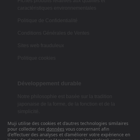
Fiches produits relatives aux qualités et
caractéristiques environnementales
Politique de Confidentialité
Conditions Générales de Ventes
Sites web frauduleux
Politique cookies
Développement durable
Notre philosophie est basée sur la tradition
japonaise de la forme, de la fonction et de la
simplicité.
Muji utilise des cookies et d'autres technologies similaires
pour collecter des
données
vous concernant afin
d'effectuer des analyses et d'améliorer votre expérience en
Retrouvez-nous sur les réseaux