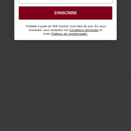
S'INSCRIRE
*Valable à partir de 50€ d'achat, hors frais de port. En vous
inscrivant, vous acceptez nos
Conditions Générales
et
notre
Politique de confidentialité.