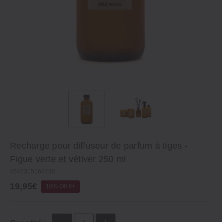
Recharge pour diffuseur de parfum à tiges ‐
Figue verte et vétiver 250 ml
4547315160730
19,95€
10% Off 6+