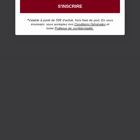
S'INSCRIRE
*Valable à partir de 50€ d'achat, hors frais de port. En vous
inscrivant, vous acceptez nos
Conditions Générales
et
notre
Politique de confidentialité.