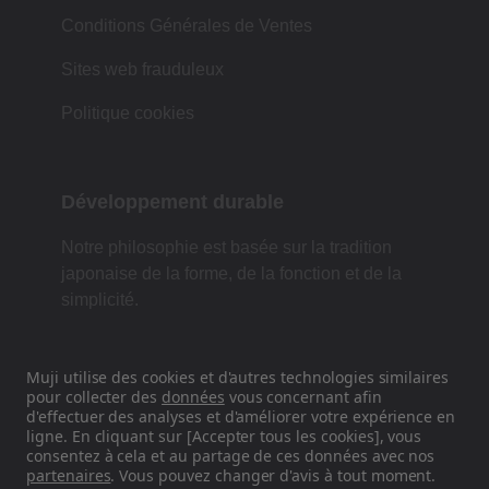
Conditions Générales de Ventes
Sites web frauduleux
Politique cookies
Développement durable
Notre philosophie est basée sur la tradition
japonaise de la forme, de la fonction et de la
simplicité.
Muji utilise des cookies et d'autres technologies similaires
Retrouvez-nous sur les réseaux
pour collecter des
données
vous concernant afin
d'effectuer des analyses et d'améliorer votre expérience en
sociaux
ligne. En cliquant sur [Accepter tous les cookies], vous
consentez à cela et au partage de ces données avec nos
Instagram
partenaires
. Vous pouvez changer d'avis à tout moment.