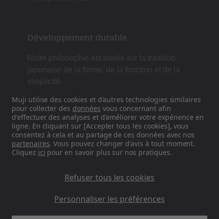
Développement durable
Notre philosophie est basée sur la tradition
japonaise de la forme, de la fonction et de la
simplicité.
Muji utilise des cookies et d'autres technologies similaires
pour collecter des
données
vous concernant afin
d'effectuer des analyses et d'améliorer votre expérience en
Retrouvez-nous sur les réseaux
ligne. En cliquant sur [Accepter tous les cookies], vous
sociaux
consentez à cela et au partage de ces données avec nos
partenaires
. Vous pouvez changer d'avis à tout moment.
Cliquez
ici
pour en savoir plus sur nos pratiques.
Instagram
Refuser tous les cookies
Personnaliser les préférences