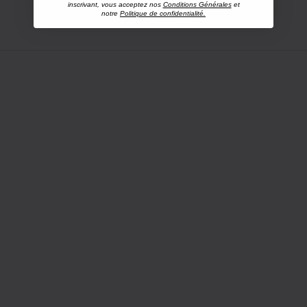
inscrivant, vous acceptez nos
Conditions Générales
et
notre
Politique de confidentialité.