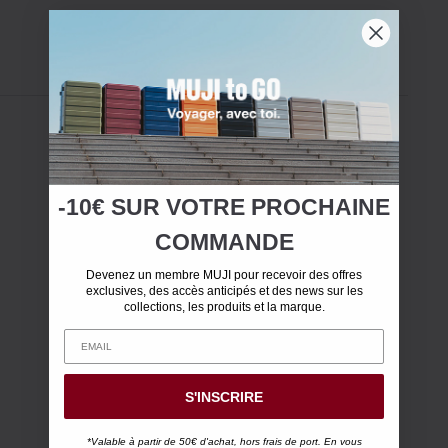
-10€ SUR
VOTRE
PROCHAINE
COMMANDE
Devenez un membre MUJI pour recevoir des offres
exclusives, des accès anticipés et des news sur les
collections, les produits et la marque.
S'INSCRIRE
*Valable à partir de 50€ d'achat, hors frais de port. En vous