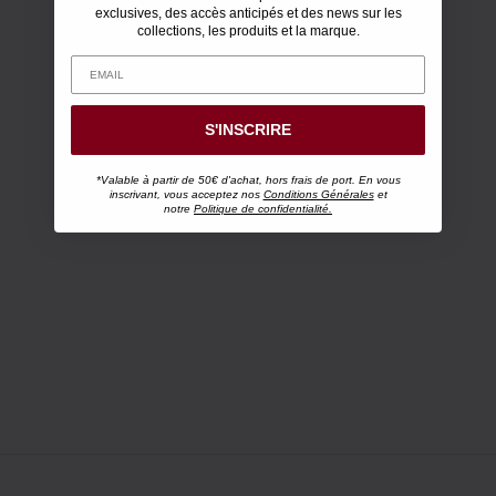
exclusives, des accès anticipés et des news sur les
collections, les produits et la marque.
S'INSCRIRE
*Valable à partir de 50€ d'achat, hors frais de port. En vous
inscrivant, vous acceptez nos
Conditions Générales
et
notre
Politique de confidentialité.