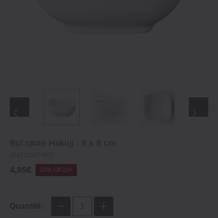
Bol carré Hakuji - 8 x 8 cm
4547315873807
4,95€
10% Off 10+
Quantité :