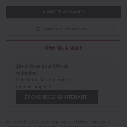
AJOUTER AU PANIER
Ajouter à la liste d'envies
Offre Mix & Match
10+ articles pour 10% de
reduction
Offre Mix & Match parmi les
produits proposés
ÉCONOMISEZ MAINTENANT !
Bol carré. 8 x 8 x 3.7cm. La porcelaine Hakuji, fabriquée à
Hasami, dans l'île de Kyûshû, est une porcelaine blanche