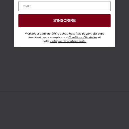
S'INSCRIRE
*Valable à partir de 50€ d'achat, hors frais de port. En vous
inscrivant, vous acceptez nos
Conditions Générales
et
notre
Politique de confidentialité.