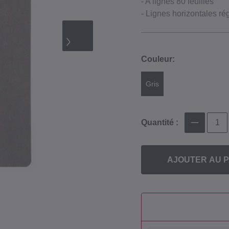
- A lignes 80 feuilles
- Lignes horizontales ré
Couleur:
Gris
Quantité :
AJOUTER AU P