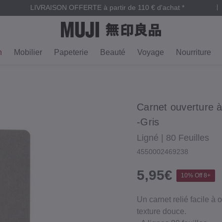
LIVRAISON OFFERTE à partir de 110 € d'achat *
n
Mobilier
Papeterie
Beauté
Voyage
Nourriture
Carnet ouverture à
‐Gris
Ligné | 80 Feuilles
4550002469238
5,95€
10% Off 8+
Un carnet relié facile à
texture douce.