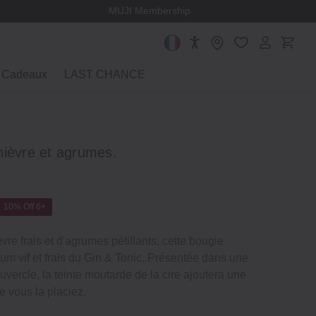
MUJI Membership
Cadeaux
LAST CHANCE
nièvre et agrumes.
10% Off 6+
re frais et d'agrumes pétillants, cette bougie
um vif et frais du Gin & Tonic. Présentée dans une
uvercle, la teinte moutarde de la cire ajoutera une
e vous la placiez.