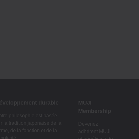
éveloppement durable
MUJI
Membership
tre philosophie est basée
r la tradition japonaise de la
Devenez
rme, de la fonction et de la
adhérent MUJI
mplicité.
et bénéficiez de