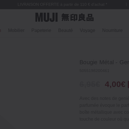
LIVRAISON OFFERTE à partir de 110 € d'achat *
n
Mobilier
Papeterie
Beauté
Voyage
Nourriture
Bougie Métal ‐ Ge
5055198200461
6,95€
4,00€
Avec des notes de genièv
parfumée évoque le parf
boîte métallique avec co
touche de couleur où qu