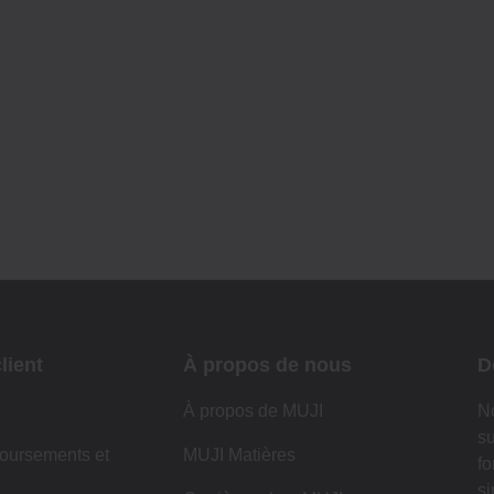
lient
À propos de nous
D
À propos de MUJI
No
su
oursements et
MUJI Matières
fo
si