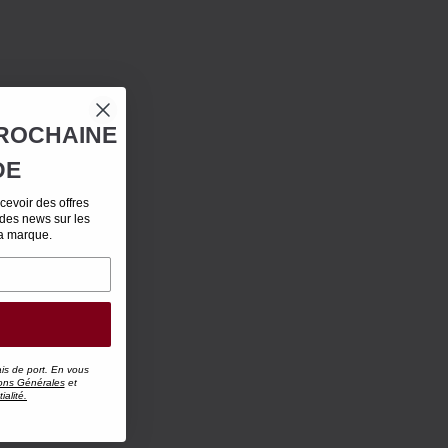
ROCHAINE
DE
evoir des offres
 des news sur les
la marque.
ais de port. En vous
ons Générales
et
ialité.