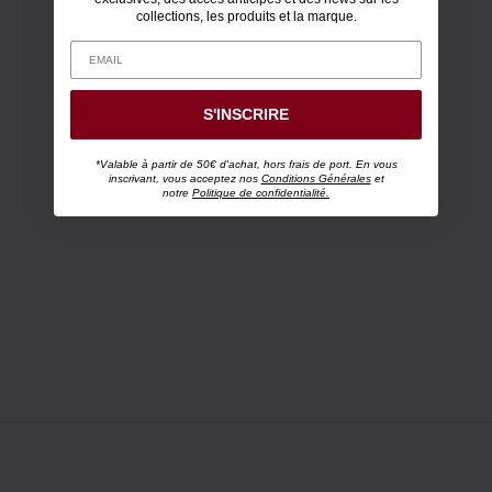
collections, les produits et la marque.
S'INSCRIRE
*Valable à partir de 50€ d'achat, hors frais de port. En vous
inscrivant, vous acceptez nos
Conditions Générales
et
notre
Politique de confidentialité.