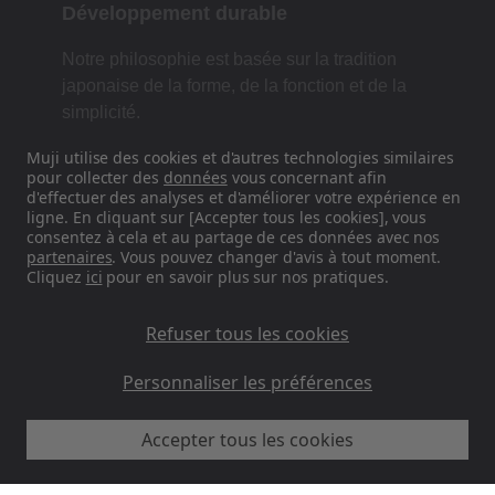
Développement durable
Notre philosophie est basée sur la tradition
japonaise de la forme, de la fonction et de la
simplicité.
Muji utilise des cookies et d'autres technologies similaires
pour collecter des
données
vous concernant afin
d'effectuer des analyses et d'améliorer votre expérience en
Retrouvez-nous sur les réseaux
ligne. En cliquant sur [Accepter tous les cookies], vous
sociaux
consentez à cela et au partage de ces données avec nos
partenaires
. Vous pouvez changer d'avis à tout moment.
Cliquez
ici
pour en savoir plus sur nos pratiques.
Instagram
Refuser tous les cookies
Personnaliser les préférences
MUJI FR - Ryohin Keikaku Europe Ltd 2026
Accepter tous les cookies