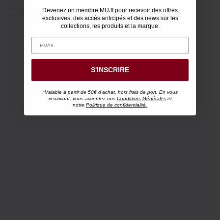
Devenez un membre MUJI pour recevoir des offres
exclusives, des accès anticipés et des news sur les
collections, les produits et la marque.
S'INSCRIRE
*Valable à partir de 50€ d'achat, hors frais de port. En vous
inscrivant, vous acceptez nos
Conditions Générales
et
notre
Politique de confidentialité.