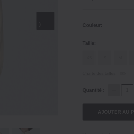
Couleur:
Taille:
XS
S
M
Charte des tailles
Quantité :
AJOUTER AU P