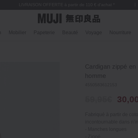
LIVRAISON OFFERTE à partir de 110 € d'achat *
n
Mobilier
Papeterie
Beauté
Voyage
Nourriture
Cardigan zippé en
homme
4550583612153
59,95€
30,0
Fabriqué à partir de cot
incontournable dans n'i
‐ Manches longues
‐ Zippé