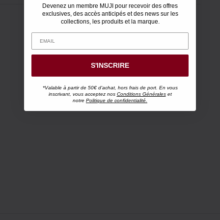
Devenez un membre MUJI pour recevoir des offres
exclusives, des accès anticipés et des news sur les
collections, les produits et la marque.
S'INSCRIRE
*Valable à partir de 50€ d'achat, hors frais de port. En vous
inscrivant, vous acceptez nos
Conditions Générales
et
notre
Politique de confidentialité.