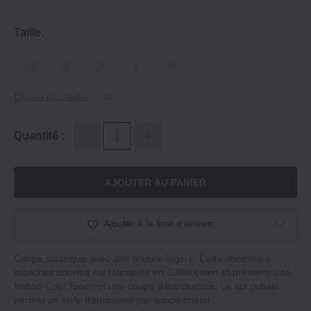
Taille:
XS
S
M
L
XL
Charte des tailles
Quantité :
AJOUTER AU PANIER
Ajouter à la liste d'envies
Coupe classique avec une texture légère. Cette chemise à
manches courtes est fabriquée en 100% coton et présente une
finition Cool Touch et une coupe décontractée. Le col cubain
permet un style traditionnel par temps chaud.