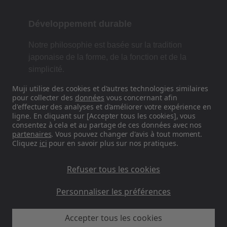
Développement durable
Notre philosophie est basée sur la tradition
japonaise de la forme, de la fonction et de la
simplicité.
Muji utilise des cookies et d'autres technologies similaires
pour collecter des
données
vous concernant afin
d'effectuer des analyses et d'améliorer votre expérience en
Retrouvez-nous sur les réseaux
ligne. En cliquant sur [Accepter tous les cookies], vous
sociaux
consentez à cela et au partage de ces données avec nos
partenaires
. Vous pouvez changer d'avis à tout moment.
Cliquez
ici
pour en savoir plus sur nos pratiques.
Instagram
Refuser tous les cookies
Personnaliser les préférences
Accepter tous les cookies
MUJI FR - Ryohin Keikaku Europe Ltd 2026