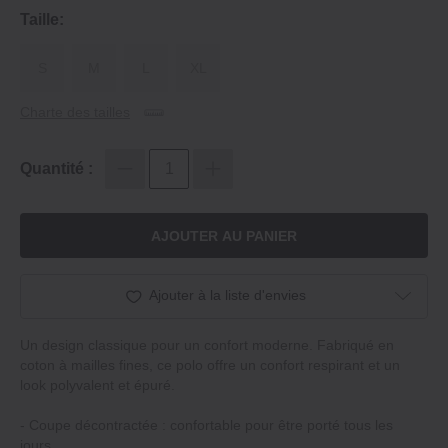
Taille:
S
M
L
XL
Charte des tailles
Quantité :
AJOUTER AU PANIER
Ajouter à la liste d'envies
Un design classique pour un confort moderne. Fabriqué en
coton à mailles fines, ce polo offre un confort respirant et un
look polyvalent et épuré.
‐ Coupe décontractée : confortable pour être porté tous les
jours.