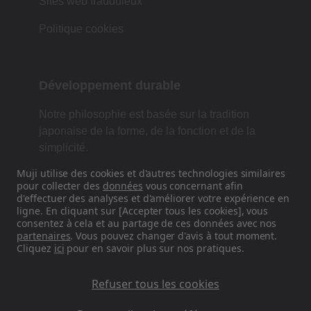
Sites web frauduleux
Politique cookies
Développement durable
Notre philosophie est basée sur la tradition
japonaise de la forme, de la fonction et de la
simplicité.
Muji utilise des cookies et d'autres technologies similaires
pour collecter des
données
vous concernant afin
d'effectuer des analyses et d'améliorer votre expérience en
Retrouvez-nous sur les réseaux
ligne. En cliquant sur [Accepter tous les cookies], vous
sociaux
consentez à cela et au partage de ces données avec nos
partenaires
. Vous pouvez changer d'avis à tout moment.
Cliquez
ici
pour en savoir plus sur nos pratiques.
Instagram
Refuser tous les cookies