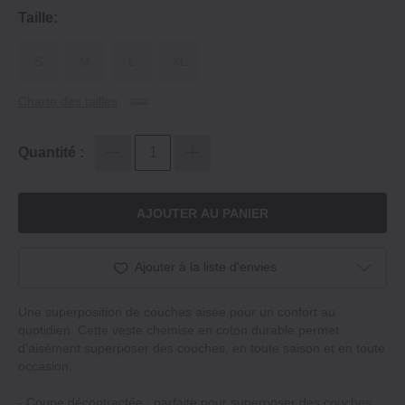
Taille:
S
M
L
XL
Charte des tailles
Quantité :
AJOUTER AU PANIER
Ajouter à la liste d'envies
Une superposition de couches aisée pour un confort au
quotidien. Cette veste chemise en coton durable permet
d'aisément superposer des couches, en toute saison et en toute
occasion.
‐ Coupe décontractée : parfaite pour superposer des couches.