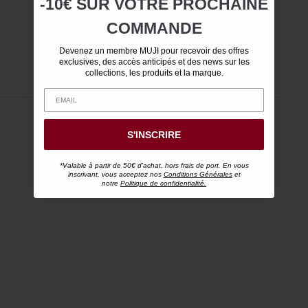
-10€ SUR
VOTRE
PROCHAINE
COMMANDE
Devenez un membre MUJI pour recevoir des offres
exclusives, des accès anticipés et des news sur les
collections, les produits et la marque.
S'INSCRIRE
*Valable à partir de 50€ d'achat, hors frais de port. En vous
inscrivant, vous acceptez nos
Conditions Générales
et
notre
Politique de confidentialité.