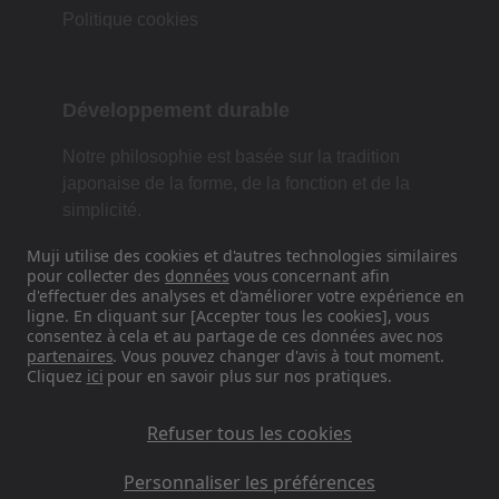
Politique cookies
Développement durable
Notre philosophie est basée sur la tradition
japonaise de la forme, de la fonction et de la
simplicité.
Muji utilise des cookies et d'autres technologies similaires
pour collecter des
données
vous concernant afin
d'effectuer des analyses et d'améliorer votre expérience en
Retrouvez-nous sur les réseaux
ligne. En cliquant sur [Accepter tous les cookies], vous
sociaux
consentez à cela et au partage de ces données avec nos
partenaires
. Vous pouvez changer d'avis à tout moment.
Cliquez
ici
pour en savoir plus sur nos pratiques.
Instagram
Refuser tous les cookies
Personnaliser les préférences