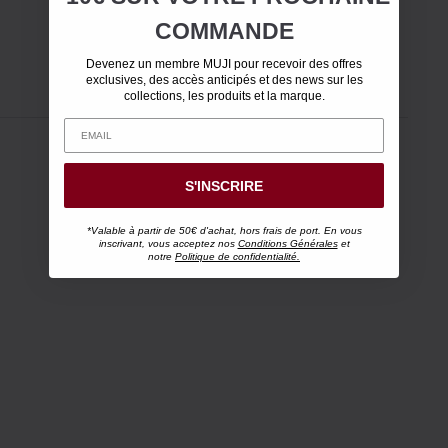
COMMANDE
Devenez un membre MUJI pour recevoir des offres
exclusives, des accès anticipés et des news sur les
collections, les produits et la marque.
S'INSCRIRE
*Valable à partir de 50€ d'achat, hors frais de port. En vous
inscrivant, vous acceptez nos
Conditions Générales
et
notre
Politique de confidentialité.