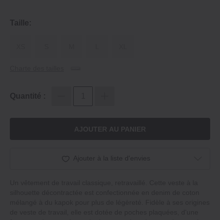
Taille:
XS
S
M
L
XL
Charte des tailles
Quantité :
AJOUTER AU PANIER
Ajouter à la liste d'envies
Un vêtement de travail classique, retravaillé. Cette veste à la
silhouette décontractée est confectionnée en denim de coton
mélangé à du kapok pour plus de légèreté. Fidèle à ses origines
de veste de travail, elle est dotée de poches plaquées, d'une