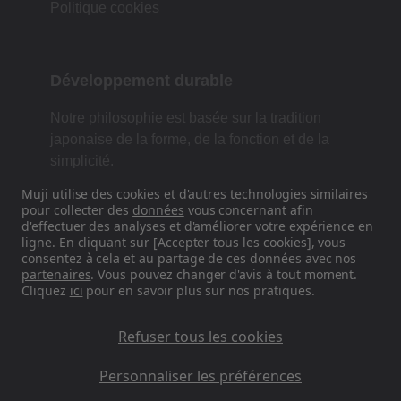
Politique cookies
Développement durable
Notre philosophie est basée sur la tradition
japonaise de la forme, de la fonction et de la
simplicité.
Muji utilise des cookies et d'autres technologies similaires
pour collecter des
données
vous concernant afin
d'effectuer des analyses et d'améliorer votre expérience en
Retrouvez-nous sur les réseaux
ligne. En cliquant sur [Accepter tous les cookies], vous
sociaux
consentez à cela et au partage de ces données avec nos
partenaires
. Vous pouvez changer d'avis à tout moment.
Cliquez
ici
pour en savoir plus sur nos pratiques.
Instagram
Refuser tous les cookies
Personnaliser les préférences