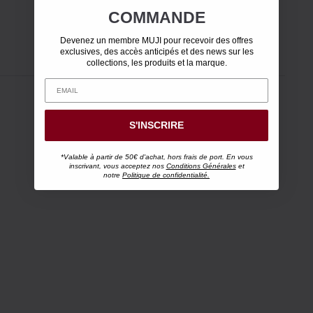
COMMANDE
Devenez un membre MUJI pour recevoir des offres
exclusives, des accès anticipés et des news sur les
collections, les produits et la marque.
S'INSCRIRE
*Valable à partir de 50€ d'achat, hors frais de port. En vous
inscrivant, vous acceptez nos
Conditions Générales
et
notre
Politique de confidentialité.