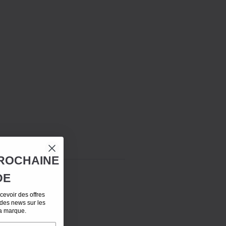
ROCHAINE
DE
evoir des offres
 des news sur les
la marque.