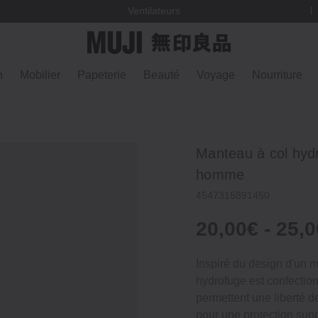
Ventilateurs
n
Mobilier
Papeterie
Beauté
Voyage
Nourriture
Manteau à col hydr
homme
4547315891450
20,00€ - 25,
Inspiré du design d'un
hydrofuge est confectio
permettent une liberté d
pour une protection sup