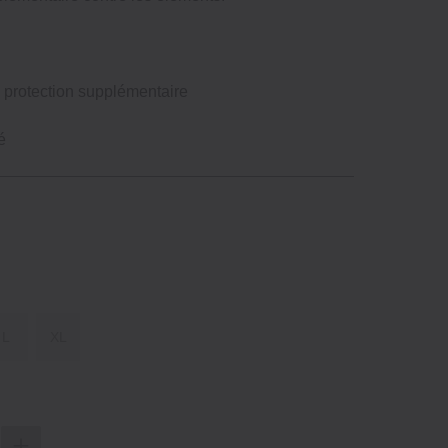
 protection supplémentaire
é
L
XL