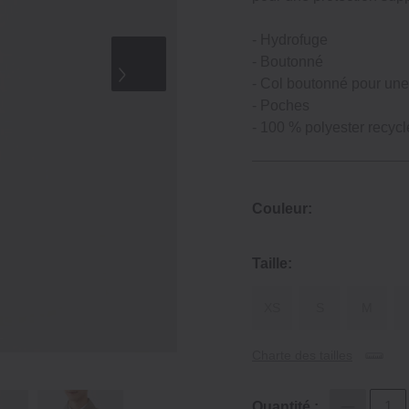
‐ Hydrofuge
‐ Boutonné
‐ Col boutonné pour une
‐ Poches
‐ 100 % polyester recycl
Couleur:
Taille:
XS
S
M
Charte des tailles
Quantité :