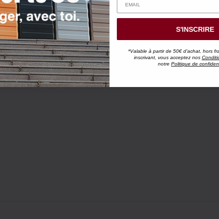
S'INSCRIRE
*Valable à partir de 50€ d'achat, hors fr
inscrivant, vous acceptez nos
Conditi
notre
Politique de confident