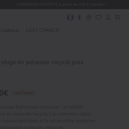
LIVRAISON OFFERTE à partir de 110 € d'achat *
Cadeaux
LAST CHANCE
ofuge en polyester recyclé pour
00€
Last Chance
 manteau Balmacaan classique, ce modèle
nné en polyester recyclé. Les manches raglan
e mouvement totale et le col peut être boutonné
plémentaire contre les éléments.