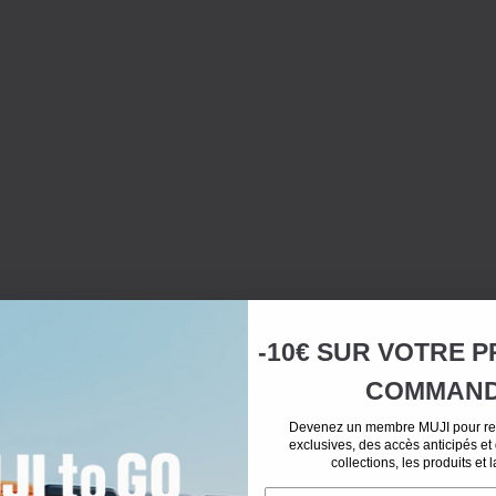
-10€ SUR
VOTRE
P
COMMAN
Devenez un membre MUJI pour rec
exclusives, des accès anticipés et
collections, les produits et 