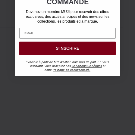
COMMANDE
Devenez un membre MUJI pour recevoir des offres
exclusives, des accès anticipés et des news sur les
collections, les produits et la marque.
S'INSCRIRE
*Valable à partir de 50€ d'achat, hors frais de port. En vous
inscrivant, vous acceptez nos
Conditions Générales
et
notre
Politique de confidentialité.