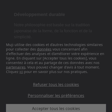
Développement durable
Notre philosophie est basée sur la tradition
japonaise de la forme, de la fonction et de la
simplicité.
Muji utilise des cookies et d'autres technologies similaires
pour collecter des
données
vous concernant afin
d'effectuer des analyses et d'améliorer votre expérience en
Retrouvez-nous sur les réseaux
ligne. En cliquant sur [Accepter tous les cookies], vous
consentez à cela et au partage de ces données avec nos
sociaux
partenaires
. Vous pouvez changer d'avis à tout moment.
Cliquez
ici
pour en savoir plus sur nos pratiques.
Instagram
Refuser tous les cookies
Personnaliser les préférences
Accepter tous les cookies
MUJI FR - Ryohin Keikaku Europe Ltd 2026